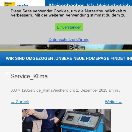
Diese Seite verwendet Cookies, um die Nutzerfreundlichkeit zu
verbessern. Mit der weiteren Verwendung stimmst du dem zu.
Einverstanden
Datenschutzerklärung
Zum
Inhalt
WIR SIND UMGEZOGEN ,UNSERE NEUE HOMEPAGE FINDET IHR
springen
KONTAKT
Service_Klima
300 × 193
Service_Klima
Veröffentlicht
1. Dezember 2015
am
in
.
← Zurück
Weiter →